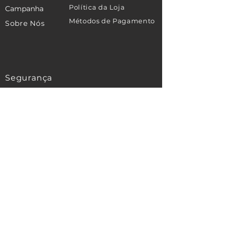
Política da Loja
Campanha
Métodos de Pagamento
Sobre Nós
Contato
Segurança
Ambiente 100% Seguro
Sua informação é protegida pela
criptografia SSL 256-bit.
Métodos de pagamentos aceitos