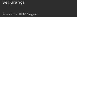
Segurança
Ambiente 100% Seguro
Sua informação é protegida pela
criptografia SSL 256-bit.
Métodos de pagamentos aceitos
CNPJ:
53.467.250
/0001-00
R. Prof. José de Lima Peixoto, 98b -
Inácio Barbosa, Aracaju - SE